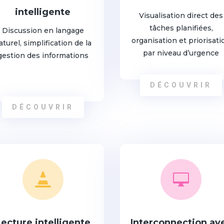
intelligente
Visualisation direct des
tâches planifiées,
Discussion en langage
organisation et priorisati
aturel, simplification de la
par niveau d’urgence
gestion des informations
DÉCOUVRIR
DÉCOUVRIR


Lecture intelligente
Interconnection av