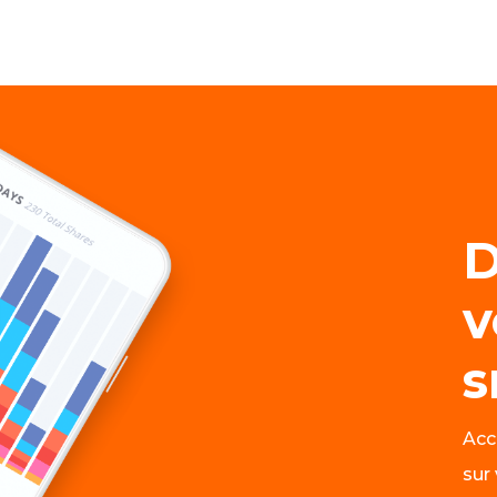
D
v
s
Acc
sur