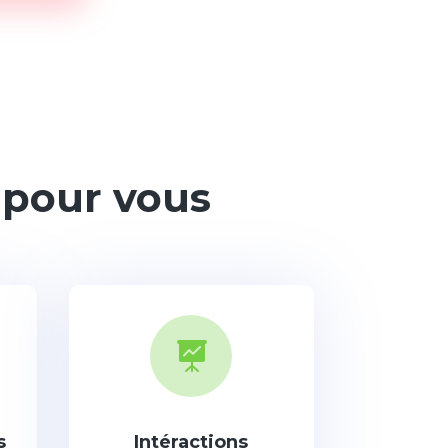
 pour vous

s
Intéractions