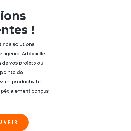
tions
entes !
nos solutions
ligence Artificielle
n de vos projets ou
 pointe de
ez en productivité
 spécialement conçus
UVRIR