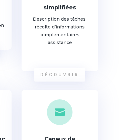
simplifiées
Description des tâches,
on
récolte d’informations
complémentaires,
assistance
DÉCOUVRIR

ec
Canaux de