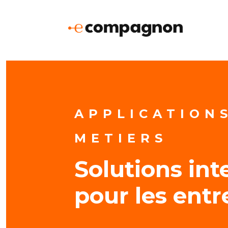
APPLICATION
METIERS
Solutions int
pour les entr