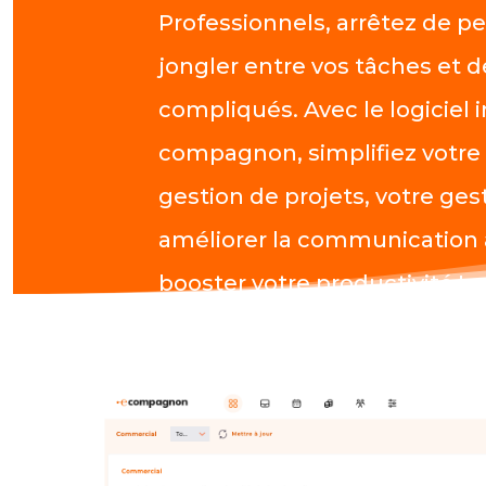
Professionnels, arrêtez de p
jongler entre vos tâches et d
compliqués. Avec le logiciel i
compagnon, simplifiez votre a
gestion de projets, votre ges
améliorer la communication 
booster votre productivité !