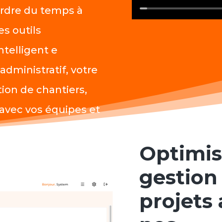
erdre du temps à
es outils
ntelligent e
dministratif, votre
tion de chantiers,
avec vos équipes et
Optimis
gestion
projets