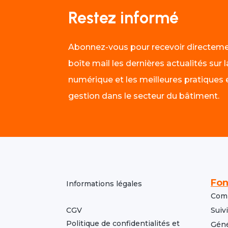
Restez informé
Abonnez-vous pour recevoir directeme
boîte mail les dernières actualités sur
numérique et les meilleures pratiques
gestion dans le secteur du bâtiment.
Fon
Informations légales
Comp
Suiv
CGV
Politique de confidentialités et
Géné