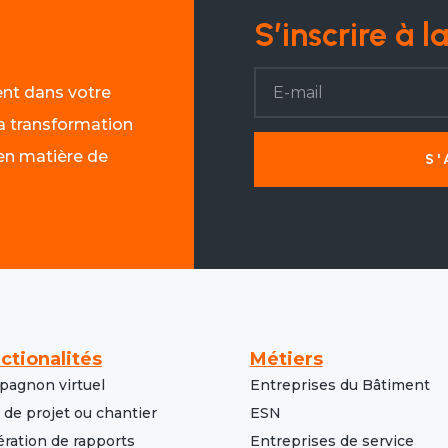
S’inscrire à l
nt dans votre
 la transformation
 en matière de
S
ctionalités
Métiers
agnon virtuel
Entreprises du Bâtiment
i de projet ou chantier
ESN
ration de rapports
Entreprises de service